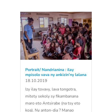
Portrait/ Nandrianina : ilay
mpisolo vava ny ankizin’ny lalana
18.10.2019
Izy ilay tovavy, lava tongotra,
mitety sekoly sy fikambanana
maro eto Antsirabe (na tsy eto
koa). Ny anton-dia ? Manao