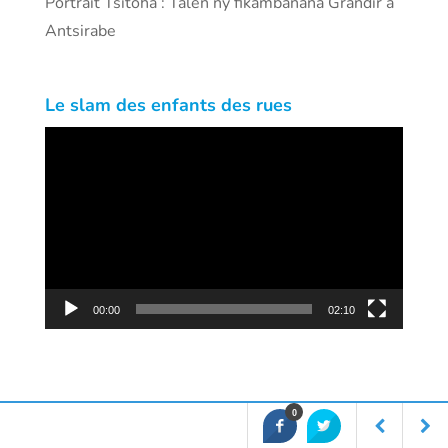
Portrait Tsitoha : Talen’ny fikambanana Grandir à
Antsirabe
Le slam des enfants des rues
Lecteur
vidéo
00:00
02:10
0