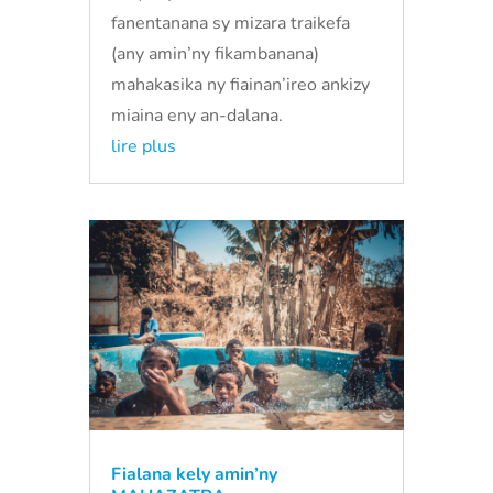
fanentanana sy mizara traikefa
(any amin’ny fikambanana)
mahakasika ny fiainan’ireo ankizy
miaina eny an-dalana.
lire plus
Fialana kely amin’ny