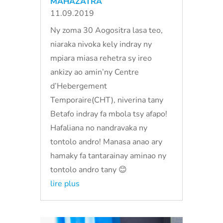
MAHAZATRA
11.09.2019
Ny zoma 30 Aogositra lasa teo,
niaraka nivoka kely indray ny
mpiara miasa rehetra sy ireo
ankizy ao amin’ny Centre
d’Hebergement
Temporaire(CHT), niverina tany
Betafo indray fa mbola tsy afapo!
Hafaliana no nandravaka ny
tontolo andro! Manasa anao ary
hamaky fa tantarainay aminao ny
tontolo andro tany 😊
lire plus