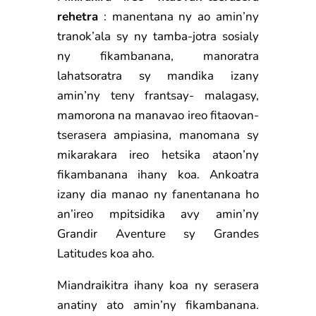
rehetra
: manentana ny ao amin’ny
tranok’ala sy ny tamba-jotra sosialy
ny fikambanana, manoratra
lahatsoratra sy mandika izany
amin’ny teny frantsay- malagasy,
mamorona na manavao ireo fitaovan-
tserasera ampiasina, manomana sy
mikarakara ireo hetsika ataon’ny
fikambanana ihany koa. Ankoatra
izany dia manao ny fanentanana ho
an’ireo mpitsidika avy amin’ny
Grandir Aventure sy Grandes
Latitudes koa aho.
Miandraikitra ihany koa ny serasera
anatiny ato amin’ny fikambanana.