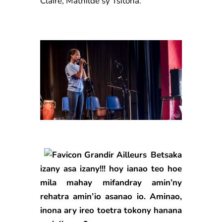
Claire, Mathilde sy Tsitoha.
Betsaka
izany asa izany!!! hoy ianao teo hoe
mila mahay mifandray amin’ny
rehatra amin’io asanao io. Aminao,
inona ary ireo toetra tokony hanana