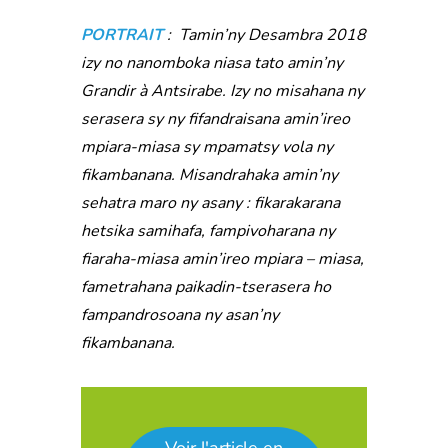
PORTRAIT
: Tamin’ny Desambra 2018
izy no nanomboka niasa tato amin’ny
Grandir à Antsirabe. Izy no misahana ny
serasera sy ny fifandraisana amin’ireo
mpiara-miasa sy mpamatsy vola ny
fikambanana. Misandrahaka amin’ny
sehatra maro ny asany : fikarakarana
hetsika samihafa, fampivoharana ny
fiaraha-miasa amin’ireo mpiara – miasa,
fametrahana paikadin-tserasera ho
fampandrosoana ny asan’ny
fikambanana.
Voir l'article en