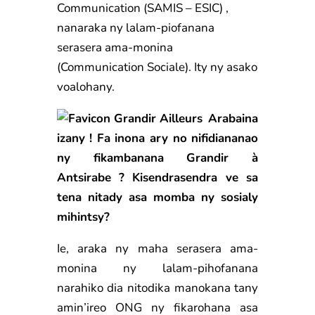
Communication (SAMIS – ESIC) ,
nanaraka ny lalam-piofanana
serasera ama-monina
(Communication Sociale). Ity ny asako
voalohany.
Arabaina
izany ! Fa inona ary no nifidiananao
ny fikambanana Grandir à
Antsirabe ? Kisendrasendra ve sa
tena nitady asa momba ny sosialy
mihintsy?
Ie, araka ny maha serasera ama-
monina ny lalam-pihofanana
narahiko dia nitodika manokana tany
amin’ireo ONG ny fikarohana asa