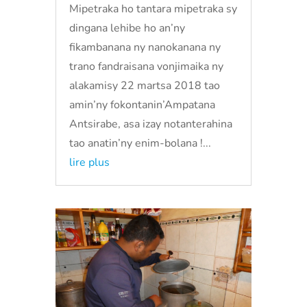
Mipetraka ho tantara mipetraka sy
dingana lehibe ho an’ny
fikambanana ny nanokanana ny
trano fandraisana vonjimaika ny
alakamisy 22 martsa 2018 tao
amin’ny fokontanin’Ampatana
Antsirabe, asa izay notanterahina
tao anatin’ny enim-bolana !...
lire plus