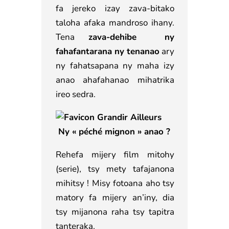
fa jereko izay zava-bitako
taloha afaka mandroso ihany.
Tena
zava-dehibe ny
fahafantarana ny tenanao
ary
ny fahatsapana ny maha izy
anao ahafahanao mihatrika
ireo sedra.
Ny « péché mignon » anao ?
Rehefa mijery film mitohy
(serie), tsy mety tafajanona
mihitsy ! Misy fotoana aho tsy
matory fa mijery an’iny, dia
tsy mijanona raha tsy tapitra
tanteraka.