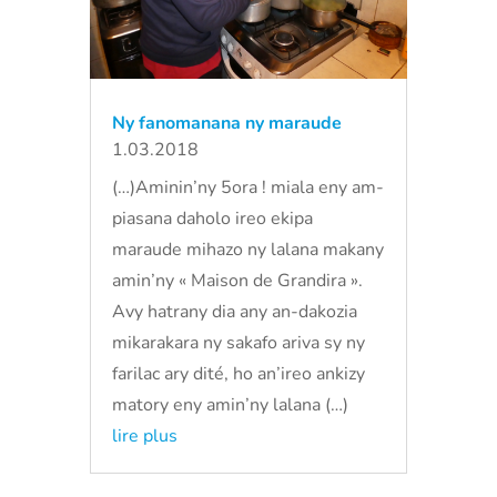
Ny fanomanana ny maraude
1.03.2018
(…)Aminin’ny 5ora ! miala eny am-
piasana daholo ireo ekipa
maraude mihazo ny lalana makany
amin’ny « Maison de Grandira ».
Avy hatrany dia any an-dakozia
mikarakara ny sakafo ariva sy ny
farilac ary dité, ho an’ireo ankizy
matory eny amin’ny lalana (…)
lire plus