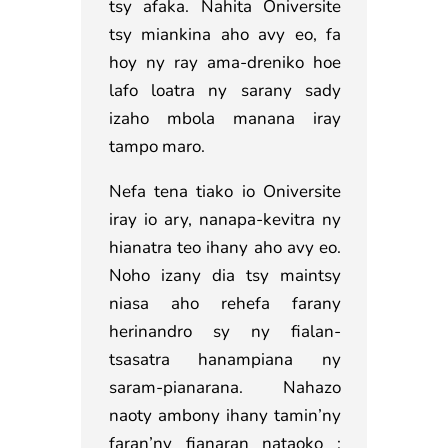
tsy afaka. Nahita Oniversite
tsy miankina aho avy eo, fa
hoy ny ray ama-dreniko hoe
lafo loatra ny sarany sady
izaho mbola manana iray
tampo maro.
Nefa tena tiako io Oniversite
iray io ary, nanapa-kevitra ny
hianatra teo ihany aho avy eo.
Noho izany dia tsy maintsy
niasa aho rehefa farany
herinandro sy ny fialan-
tsasatra hanampiana ny
saram-pianarana. Nahazo
naoty ambony ihany tamin’ny
faran’ny fianaran nataoko :