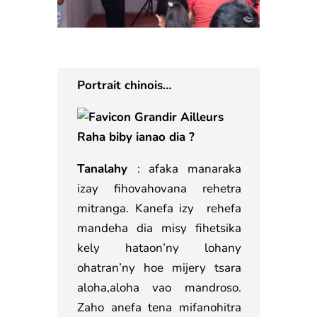
Portrait chinois…
Raha biby ianao dia ?
Tanalahy
: afaka manaraka
izay fihovahovana rehetra
mitranga. Kanefa izy rehefa
mandeha dia misy fihetsika
kely hataon’ny lohany
ohatran’ny hoe mijery tsara
aloha,aloha vao mandroso.
Zaho anefa tena mifanohitra