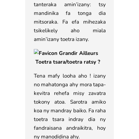
tanteraka amin’izany: tsy
mandinika fa tonga dia
mitsoraka. Fa efa mihezaka
tsikelikely aho miala
amin’izany toetra izany.
Toetra tsara/toetra ratsy ?
Tena mafy looha aho ! izany
no mahatonga ahy mora tapa-
kevitra rehefa misy zavatra
tokony atoa. Sarotra amiko
koa ny mandray baiko. Fa raha
toetra tsara indray dia ny
fandraisana andraikitra, hoy
ny manodidina ahy.