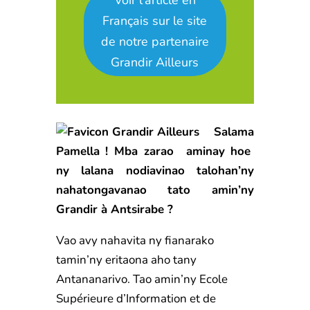
Français sur le site
de notre partenaire
Grandir Ailleurs
S
alama
Pamella ! Mba zarao aminay hoe
ny lalana nodiavinao talohan’ny
nahatongavanao tato amin’ny
Grandir à Antsirabe ?
Vao avy nahavita ny fianarako
tamin’ny eritaona aho tany
Antananarivo. Tao amin’ny Ecole
Supérieure d’Information et de