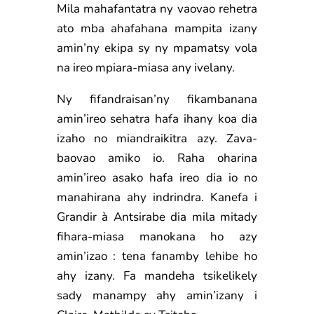
Mila mahafantatra ny vaovao rehetra
ato mba ahafahana mampita izany
amin’ny ekipa sy ny mpamatsy vola
na ireo mpiara-miasa any ivelany.
Ny fifandraisan’ny fikambanana
amin’ireo sehatra hafa ihany koa dia
izaho no miandraikitra azy. Zava-
baovao amiko io. Raha oharina
amin’ireo asako hafa ireo dia io no
manahirana ahy indrindra. Kanefa i
Grandir à Antsirabe dia mila mitady
fihara-miasa manokana ho azy
amin’izao : tena fanamby lehibe ho
ahy izany. Fa mandeha tsikelikely
sady manampy ahy amin’izany i