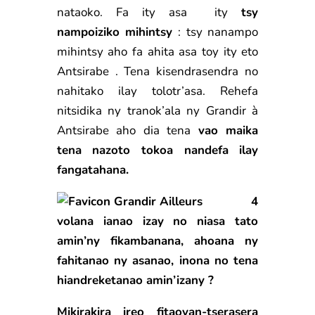
nataoko. Fa ity asa ity
tsy
nampoiziko mihintsy
: tsy nanampo
mihintsy aho fa ahita asa toy ity eto
Antsirabe . Tena kisendrasendra no
nahitako ilay tolotr’asa. Rehefa
nitsidika ny tranok’ala ny Grandir à
Antsirabe aho dia tena
vao maika
tena nazoto tokoa nandefa ilay
fangatahana.
4
volana
ianao izay no niasa tato
amin’ny fikambanana, ahoana ny
fahitanao ny asanao, inona no tena
hiandreketanao amin’izany ?
Mikirakira ireo fitaovan-tserasera