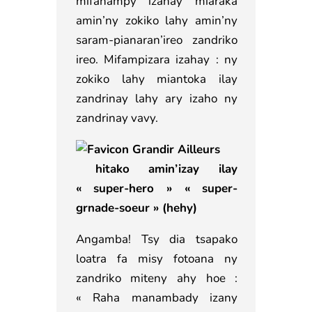
mifanampy izahay miaraka
amin’ny zokiko lahy amin’ny
saram-pianaran’ireo zandriko
ireo. Mifampizara izahay : ny
zokiko lahy miantoka ilay
zandrinay lahy ary izaho ny
zandrinay vavy.
hitako amin’izay ilay
« super-hero » « super-
grnade-soeur » (hehy)
Angamba! Tsy dia tsapako
loatra fa misy fotoana ny
zandriko miteny ahy hoe :
« Raha manambady izany