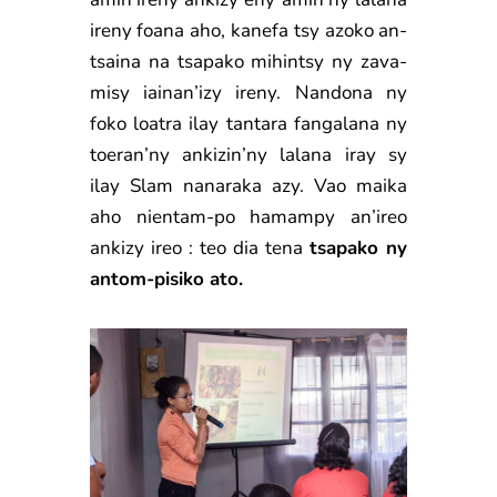
ireny foana aho, kanefa tsy azoko an-
tsaina na tsapako mihintsy ny zava-
misy iainan’izy ireny. Nandona ny
foko loatra ilay tantara fangalana ny
toeran’ny ankizin’ny lalana iray sy
ilay Slam nanaraka azy. Vao maika
aho nientam-po hamampy an’ireo
ankizy ireo : teo dia tena
tsapako ny
antom-pisiko ato.