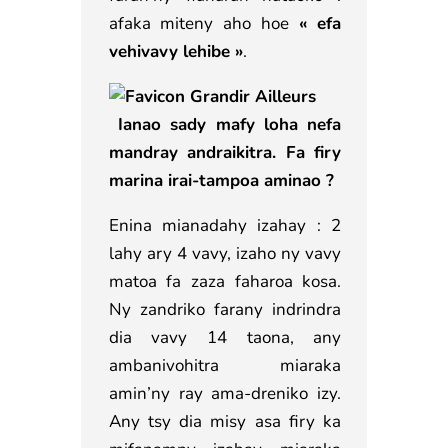
afaka miteny aho hoe
« efa
vehivavy lehibe »
.
Ianao sady mafy loha nefa
mandray andraikitra. Fa firy
marina irai-tampoa aminao ?
Enina mianadahy izahay : 2
lahy ary 4 vavy, izaho ny vavy
matoa fa zaza faharoa kosa.
Ny zandriko farany indrindra
dia vavy 14 taona, any
ambanivohitra miaraka
amin’ny ray ama-dreniko izy.
Any tsy dia misy asa firy ka