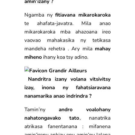
amin’izany ?
Ngamba ny
fitiavana mikarokaroka
te ahafata-javatra. Mila anao
mikarokaroka mba ahazoana ireo
vaovao mahakasika ny tetikasa
mandeha rehetra . Ary mila
mahay
miheno
ihany koa tsy adino.
Nandritra izany volana vitsivitsy
izay, inona ny fahatsiaravana
nanamarika anao indrindra ?
Tamin’ny
andro voalohany
nahatongavako tato
, nanatrika
atrikasa fanentanana : mifanena
amin’ireny ankizy eny amin’ny lalana