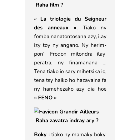
Raha film ?
« La triologie du Seigneur
des anneaux »
. Tiako ny
fomba nanatontosana azy, ilay
izy toy ny angano. Ny herim-
pon’i Frodon mitondra ilay
peratra, ny finamanana …
Tena tiako io sary mihetsika io,
tena tsy haiko ho hazavaina fa
ny hamehezako azy dia hoe
« FENO »
Raha zavatra indray ary ?
Boky :
tiako ny mamaky boky.