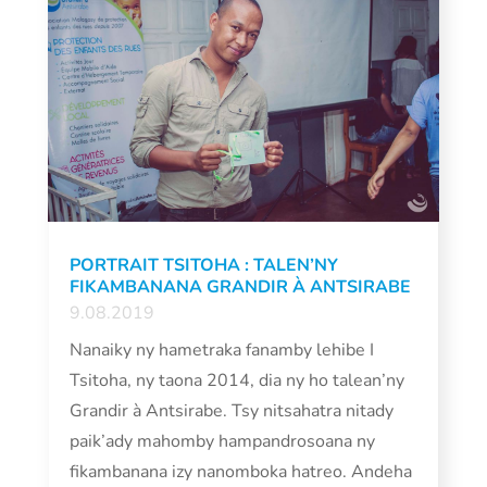
PORTRAIT TSITOHA : TALEN’NY
FIKAMBANANA GRANDIR À ANTSIRABE
9.08.2019
Nanaiky ny hametraka fanamby lehibe I
Tsitoha, ny taona 2014, dia ny ho talean’ny
Grandir à Antsirabe. Tsy nitsahatra nitady
paik’ady mahomby hampandrosoana ny
fikambanana izy nanomboka hatreo. Andeha