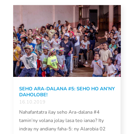
SEHO ARA-DALANA #5: SEHO HO AN’NY
DAHOLOBE!
16.10.2019
Nahafantatra ilay seho Ara-dalana #4
tamin’ny volana jolay lasa teo ianao? Ity
indray ny andiany faha-5: ny Alarobia 02