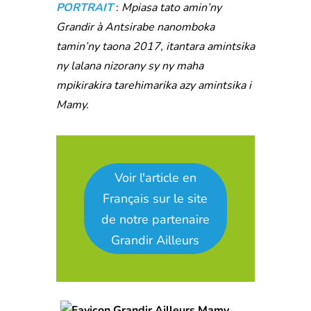
PORTRAIT
:
Mpiasa tato amin’ny
Grandir à Antsirabe nanomboka
tamin’ny taona 2017, itantara amintsika
ny lalana nizorany sy ny maha
mpikirakira tarehimarika azy amintsika i
Mamy.
Voir l'article en
Français sur le site
de notre partenaire
Grandir Ailleurs
Mamy,