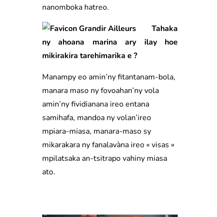
nanomboka hatreo.
Tahaka
ny
ahoana marina ary ilay hoe
mikirakira tarehimarika e ?
Manampy eo amin’ny fitantanam-bola,
manara maso ny fovoahan’ny vola
amin’ny fividianana ireo entana
samihafa, mandoa ny volan’ireo
mpiara-miasa, manara-maso sy
mikarakara ny fanalavàna ireo « visas »
mpilatsaka an-tsitrapo vahiny miasa
ato.