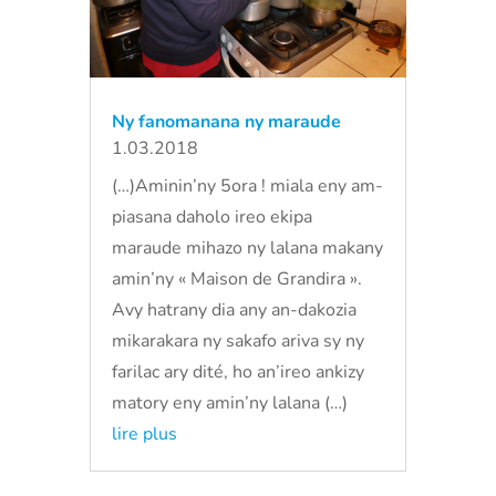
Ny fanomanana ny maraude
1.03.2018
(…)Aminin’ny 5ora ! miala eny am-
piasana daholo ireo ekipa
maraude mihazo ny lalana makany
amin’ny « Maison de Grandira ».
Avy hatrany dia any an-dakozia
mikarakara ny sakafo ariva sy ny
farilac ary dité, ho an’ireo ankizy
matory eny amin’ny lalana (…)
lire plus