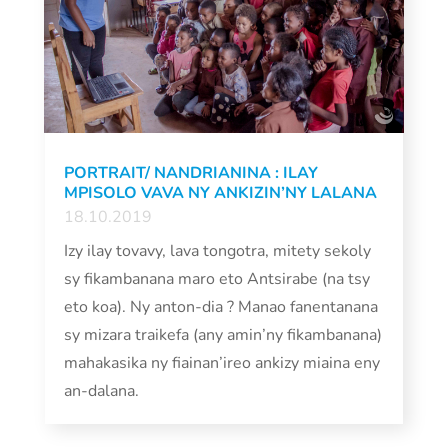
PORTRAIT/ NANDRIANINA : ILAY
MPISOLO VAVA NY ANKIZIN’NY LALANA
18.10.2019
Izy ilay tovavy, lava tongotra, mitety sekoly
sy fikambanana maro eto Antsirabe (na tsy
eto koa). Ny anton-dia ? Manao fanentanana
sy mizara traikefa (any amin’ny fikambanana)
mahakasika ny fiainan’ireo ankizy miaina eny
an-dalana.