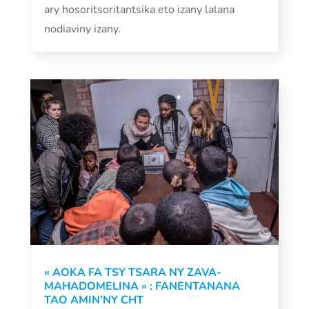
ary hosoritsoritantsika eto izany lalana
nodiaviny izany.
« AOKA FA TSY TSARA NY ZAVA-
MAHADOMELINA » : FANENTANANA
TAO AMIN’NY CHT