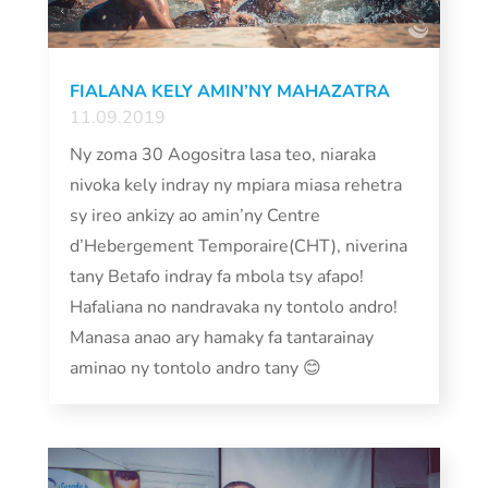
FIALANA KELY AMIN’NY MAHAZATRA
11.09.2019
Ny zoma 30 Aogositra lasa teo, niaraka
nivoka kely indray ny mpiara miasa rehetra
sy ireo ankizy ao amin’ny Centre
d’Hebergement Temporaire(CHT), niverina
tany Betafo indray fa mbola tsy afapo!
Hafaliana no nandravaka ny tontolo andro!
Manasa anao ary hamaky fa tantarainay
aminao ny tontolo andro tany 😊