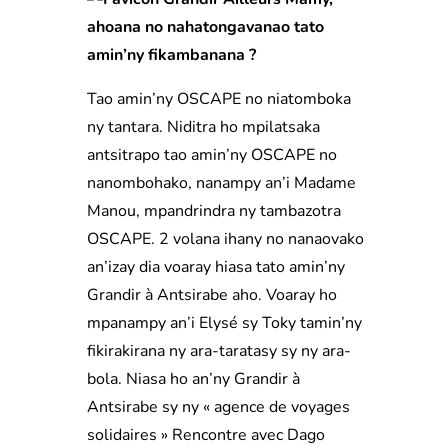
ahoana no nahatongavanao tato
amin’ny fikambanana ?
Tao amin’ny OSCAPE no niatomboka
ny tantara. Niditra ho mpilatsaka
antsitrapo tao amin’ny OSCAPE no
nanombohako, nanampy an’i Madame
Manou, mpandrindra ny tambazotra
OSCAPE. 2 volana ihany no nanaovako
an’izay dia voaray hiasa tato amin’ny
Grandir à Antsirabe aho. Voaray ho
mpanampy an’i Elysé sy Toky tamin’ny
fikirakirana ny ara-taratasy sy ny ara-
bola. Niasa ho an’ny Grandir à
Antsirabe sy ny « agence de voyages
solidaires » Rencontre avec Dago