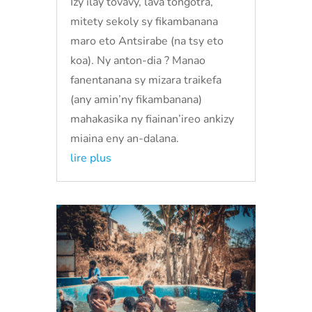
Izy ilay tovavy, lava tongotra,
mitety sekoly sy fikambanana
maro eto Antsirabe (na tsy eto
koa). Ny anton-dia ? Manao
fanentanana sy mizara traikefa
(any amin’ny fikambanana)
mahakasika ny fiainan’ireo ankizy
miaina eny an-dalana.
lire plus