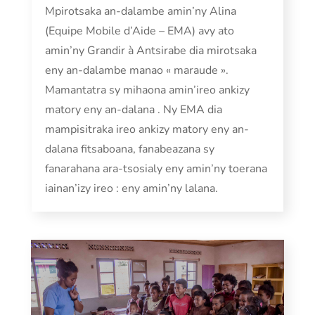
Mpirotsaka an-dalambe amin’ny Alina
(Equipe Mobile d’Aide – EMA) avy ato
amin’ny Grandir à Antsirabe dia mirotsaka
eny an-dalambe manao « maraude ».
Mamantatra sy mihaona amin’ireo ankizy
matory eny an-dalana . Ny EMA dia
mampisitraka ireo ankizy matory eny an-
dalana fitsaboana, fanabeazana sy
fanarahana ara-tsosialy eny amin’ny toerana
iainan’izy ireo : eny amin’ny lalana.