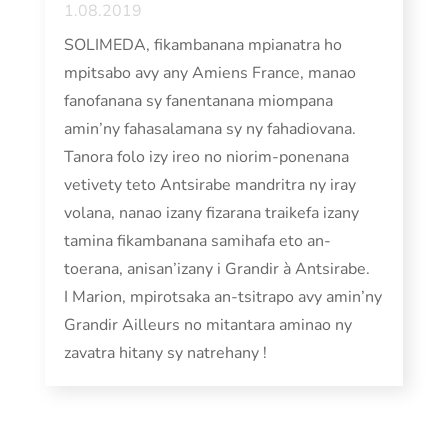
1.08.2019
SOLIMEDA, fikambanana mpianatra ho
mpitsabo avy any Amiens France, manao
fanofanana sy fanentanana miompana
amin’ny fahasalamana sy ny fahadiovana.
Tanora folo izy ireo no niorim-ponenana
vetivety teto Antsirabe mandritra ny iray
volana, nanao izany fizarana traikefa izany
tamina fikambanana samihafa eto an-
toerana, anisan’izany i Grandir à Antsirabe.
I Marion, mpirotsaka an-tsitrapo avy amin’ny
Grandir Ailleurs no mitantara aminao ny
zavatra hitany sy natrehany !