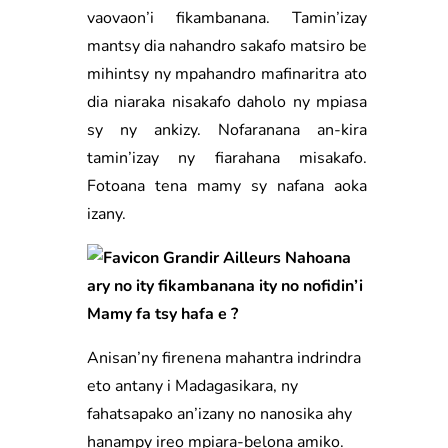
vaovaon’i fikambanana. Tamin’izay
mantsy dia nahandro sakafo matsiro be
mihintsy ny mpahandro mafinaritra ato
dia niaraka nisakafo daholo ny mpiasa
sy ny ankizy. Nofaranana an-kira
tamin’izay ny fiarahana misakafo.
Fotoana tena mamy sy nafana aoka
izany.
Nahoana
ary no ity fikambanana ity no nofidin’i
Mamy fa tsy hafa e ?
Anisan’ny firenena mahantra indrindra
eto antany i Madagasikara, ny
fahatsapako an’izany no nanosika ahy
hanampy ireo mpiara-belona amiko.