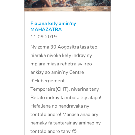
Fialana kely amin’ny
MAHAZATRA
11.09.2019
Ny zoma 30 Aogositra lasa teo,
niaraka nivoka kely indray ny
mpiara miasa rehetra sy ireo
ankizy ao amin’ny Centre
d’Hebergement
Temporaire(CHT), niverina tany
Betafo indray fa mbola tsy afapo!
Hafaliana no nandravaka ny
tontolo andro! Manasa anao ary
hamaky fa tantarainay aminao ny
tontolo andro tany 😊