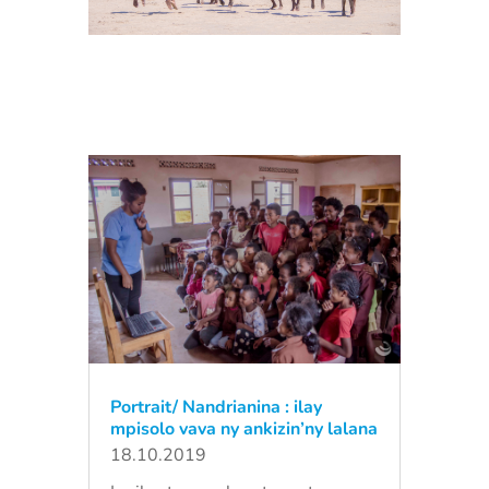
Portrait/ Nandrianina : ilay
mpisolo vava ny ankizin’ny lalana
18.10.2019