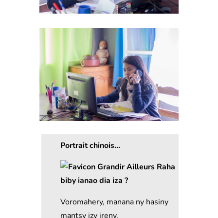
Portrait chinois…
Raha
biby ianao dia iza ?
Voromahery, manana ny hasiny
mantsy izy ireny.