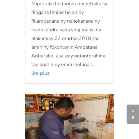
Mipetraka ho tantara mipetraka sy
dingana lehibe ho an’ny
fikambanana ny nanokanana ny
trano fandraisana vonjimaika ny
alakamisy 22 martsa 2018 tao
amin’ny fokontanin’Ampatana
Antsirabe, asa izay notanterahina
tao anatin’ny enim-bolana !...
lire plus