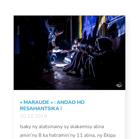
« MARAUDE » : ANDAO HO
RESAHANTSIKA !
10.12.2019
Isaky ny alatsinainy sy alakamisy alina
amin’ny 8 ka hatramin’ny 11 alina, ny Ekipa