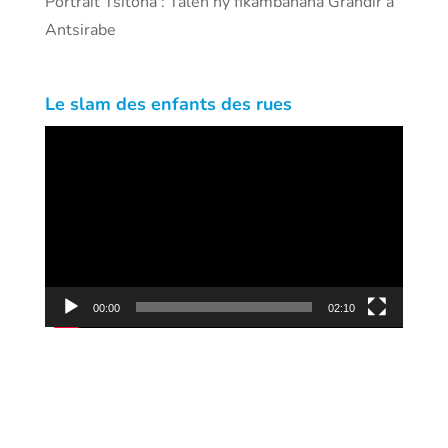
Portrait Tsitoha : Talen’ny fikambanana Grandir à
Antsirabe
Le slam des enfants des rues
Lecteur
vidéo
00:00
02:10