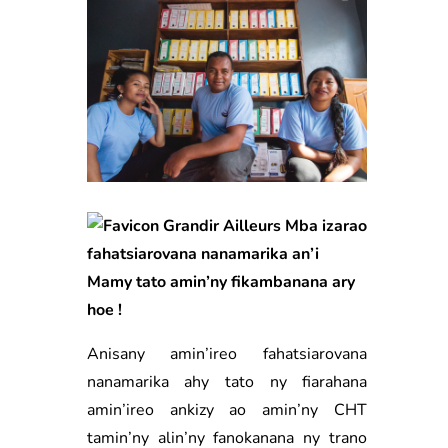
Mba izarao
fahatsiarovana nanamarika an’i
Mamy tato amin’ny fikambanana ary
hoe !
Anisany amin’ireo fahatsiarovana
nanamarika ahy tato ny fiarahana
amin’ireo ankizy ao amin’ny CHT
tamin’ny alin’ny fanokanana ny trano