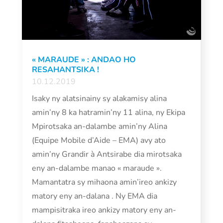
« MARAUDE » : ANDAO HO
RESAHANTSIKA !
10.12.2019
Isaky ny alatsinainy sy alakamisy alina
amin’ny 8 ka hatramin’ny 11 alina, ny Ekipa
Mpirotsaka an-dalambe amin’ny Alina
(Equipe Mobile d’Aide – EMA) avy ato
amin’ny Grandir à Antsirabe dia mirotsaka
eny an-dalambe manao « maraude ».
Mamantatra sy mihaona amin’ireo ankizy
matory eny an-dalana . Ny EMA dia
mampisitraka ireo ankizy matory eny an-