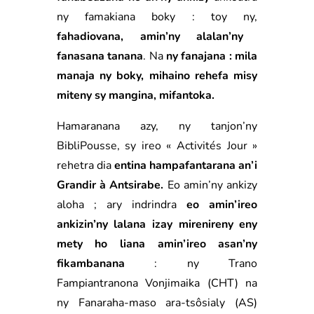
ny famakiana boky : toy ny,
fahadiovana, amin’ny alalan’ny
fanasana tanana
. Na
ny fanajana : mila
manaja ny boky, mihaino rehefa misy
miteny sy mangina, mifantoka.
Hamaranana azy, ny tanjon’ny
BibliPousse, sy ireo « Activités Jour »
rehetra dia
entina hampafantarana an’i
Grandir à Antsirabe.
Eo amin’ny ankizy
aloha ; ary indrindra
eo amin’ireo
ankizin’ny lalana izay mirenireny eny
mety ho liana amin’ireo asan’ny
fikambanana
: ny Trano
Fampiantranona Vonjimaika (CHT) na
ny Fanaraha-maso ara-tsôsialy (AS)