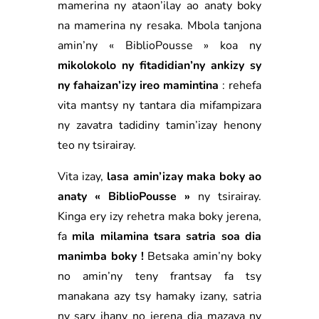
mamerina ny ataon’ilay ao anaty boky
na mamerina ny resaka. Mbola tanjona
amin’ny « BiblioPousse » koa ny
mikolokolo ny fitadidian’ny ankizy sy
ny fahaizan’izy ireo mamintina
: rehefa
vita mantsy ny tantara dia mifampizara
ny zavatra tadidiny tamin’izay henony
teo ny tsirairay.
Vita izay,
lasa amin’izay maka boky ao
anaty « BiblioPousse »
ny tsirairay.
Kinga ery izy rehetra maka boky jerena,
fa
mila milamina tsara satria soa dia
manimba boky !
Betsaka amin’ny boky
no amin’ny teny frantsay fa tsy
manakana azy tsy hamaky izany, satria
ny sary ihany no jerena dia mazava ny