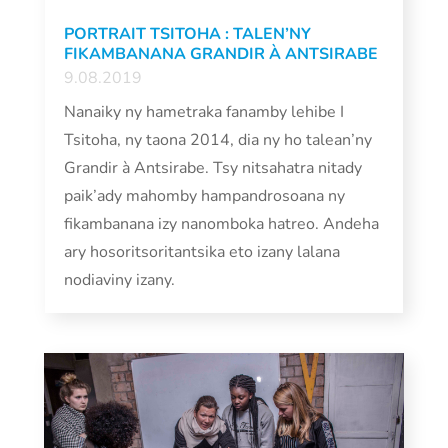
PORTRAIT TSITOHA : TALEN’NY
FIKAMBANANA GRANDIR À ANTSIRABE
9.08.2019
Nanaiky ny hametraka fanamby lehibe I
Tsitoha, ny taona 2014, dia ny ho talean’ny
Grandir à Antsirabe. Tsy nitsahatra nitady
paik’ady mahomby hampandrosoana ny
fikambanana izy nanomboka hatreo. Andeha
ary hosoritsoritantsika eto izany lalana
nodiaviny izany.