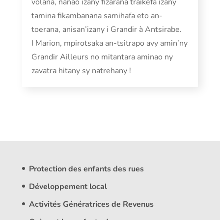
volana, nanao izany fizarana traikefa izany
tamina fikambanana samihafa eto an-
toerana, anisan’izany i Grandir à Antsirabe.
I Marion, mpirotsaka an-tsitrapo avy amin’ny
Grandir Ailleurs no mitantara aminao ny
zavatra hitany sy natrehany !
Protection des enfants des rues
Développement local
Activités Génératrices de Revenus