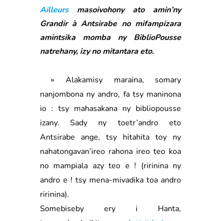
Ailleurs
masoivohony ato amin’ny
Grandir à Antsirabe no mifampizara
amintsika momba ny BiblioPousse
natrehany, izy no mitantara eto.
» Alakamisy maraina, somary
nanjombona ny andro, fa tsy maninona
io : tsy mahasakana ny bibliopousse
izany. Sady ny toetr’andro eto
Antsirabe ange, tsy hitahita toy ny
nahatongavan’ireo rahona ireo teo koa
no mampiala azy teo e ! (ririnina ny
andro e ! tsy mena-mivadika toa andro
ririnina).
Somebiseby ery i Hanta,