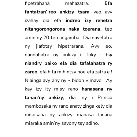
fipetrahana mahazatra.
Efa
fantatran’ireo ankizy tsara
vao avy
izahay dia efa
indreo izy rehetra
nitangorongorona naka toerana,
teo
amin’ny 20 teo angamba ! Dia navelatra
ny jiafotsy hipetrarana. Avy eo,
nandahatra ny ankizy i Toky :
tsy
niandry baiko ela dia tafalahatra ry
zareo,
efa hita mihintsy hoe efa zatra e !
Niainga avy any ny « bidon » mavo ! Ay
kay izy ity misy rano
hanasana ny
tanan’ny ankizy
, dia iny i Princia
mambosaka ny rano anaty zinga kely dia
misosana ny ankizy manasa tanana
miaraka amin’ny savony tsy adino.