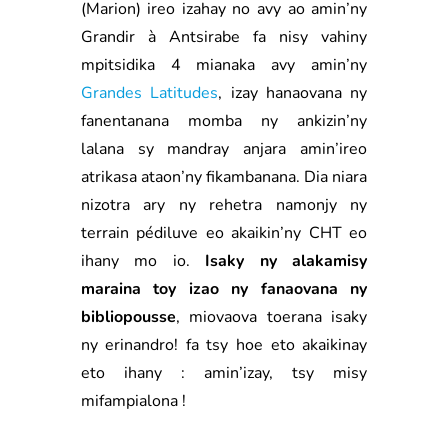
(Marion) ireo izahay no avy ao amin’ny
Grandir à Antsirabe fa nisy vahiny
mpitsidika 4 mianaka avy amin’ny
Grandes Latitudes
, izay hanaovana ny
fanentanana momba ny ankizin’ny
lalana sy mandray anjara amin’ireo
atrikasa ataon’ny fikambanana. Dia niara
nizotra ary ny rehetra namonjy ny
terrain pédiluve eo akaikin’ny CHT eo
ihany mo io.
Isaky ny alakamisy
maraina toy izao ny fanaovana ny
bibliopousse
, miovaova toerana isaky
ny erinandro! fa tsy hoe eto akaikinay
eto ihany : amin’izay, tsy misy
mifampialona !