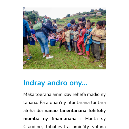
Indray andro ony…
Maka toerana amin’izay rehefa madio ny
tanana. Fa alohan’ny fitantarana tantara
aloha dia
nanao fanentanana fohifohy
momba ny finamanana
i Hanta sy
Claudine, lohahevitra amin’ity volana