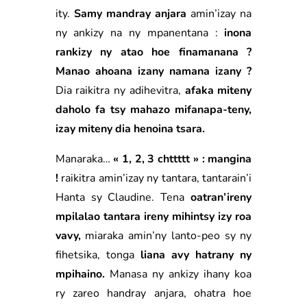
ity.
Samy mandray anjara
amin’izay na
ny ankizy na ny mpanentana :
inona
rankizy ny atao hoe finamanana ?
Manao ahoana izany namana izany ?
Dia raikitra ny adihevitra,
afaka miteny
daholo fa tsy mahazo mifanapa-teny,
izay miteny dia henoina tsara.
Manaraka…
« 1, 2, 3 chttttt » : mangina
!
raikitra amin’izay ny tantara, tantarain’i
Hanta sy Claudine. Tena
oatran’ireny
mpilalao tantara ireny mihintsy izy roa
vavy,
miaraka amin’ny lanto-peo sy ny
fihetsika, tonga
liana avy hatrany ny
mpihaino.
Manasa ny ankizy ihany koa
ry zareo handray anjara, ohatra hoe