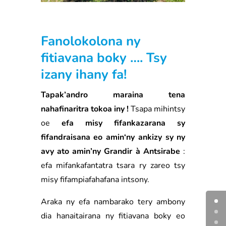
Fanolokolona ny
fitiavana boky …. Tsy
izany ihany fa!
Tapak’andro maraina tena
nahafinaritra tokoa iny !
Tsapa mihintsy
oe
efa misy fifankazarana sy
fifandraisana eo amin‘ny ankizy sy ny
avy ato amin’ny Grandir à Antsirabe
:
efa mifankafantatra tsara ry zareo tsy
misy fifampiafahafana intsony.
Araka ny efa nambarako tery ambony
dia hanaitairana ny fitiavana boky eo