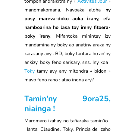
tompon’andraikitra ny «
Activités Jour
»
manomakomana. Navoaka aloha
ny
posy mareva-doko aoka izany, efa
namboarina ho lasa toy ireny fitoera-
boky ireny
. Mifantoka mihintsy izy
mandamina ny boky ao anatiny araka ny
karazany avy : BD, boky tantara ho an’ny
ankizy, boky feno sarisary, sns. Iny koa i
Toky
tamy avy any mitondra « bidon »
mavo feno rano : atao inona ary?
Tamin’ny 9ora25,
niainga !
Maromaro izahay no tafiaraka tamin’io :
Hanta, Claudine, Toky, Princia de izaho