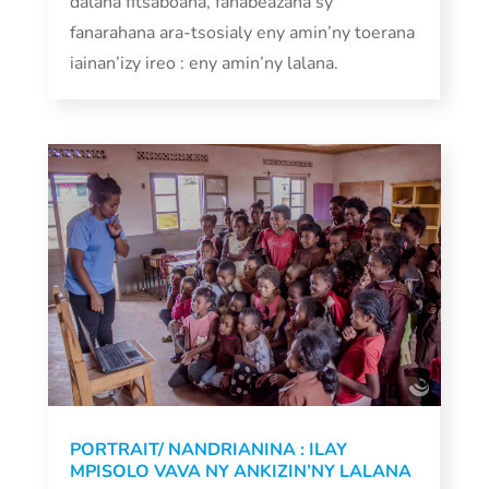
dalana fitsaboana, fanabeazana sy
fanarahana ara-tsosialy eny amin’ny toerana
iainan’izy ireo : eny amin’ny lalana.
PORTRAIT/ NANDRIANINA : ILAY
MPISOLO VAVA NY ANKIZIN’NY LALANA