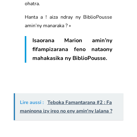
ohatra.
Hanta a ! aiza ndray ny BiblioPousse
amin’ny manaraka ? »
Isaorana Marion amin’ny
fifampizarana feno nataony
mahakasika ny BiblioPousse.
Lire aussi :
Teboka Famantarana #2 : Fa
maninona izy ireo no eny amin'ny lalana ?