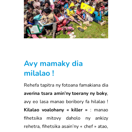
Avy mamaky dia
milalao !
Rehefa tapitra ny fotoana famakiana dia
averina tsara amin’ny toerany ny boky
,
avy eo lasa manao boribory fa hilalao !
Kilalao voalohany « killer »
: manao
fihetsika mitovy daholo ny ankizy
rehetra, fihetsika asain’ny « chef » atao,