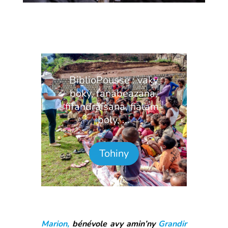
BiblioPousse : vaky
boky, fanabeazana,
fifandraisana, fialam-
boly, ...
Tohiny
Marion,
bénévole avy amin’ny
Grandir