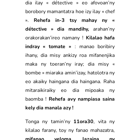
dia ilay « détective » eo afovoan’ny
borobory mamantatra hoe izy ilay « chef
».
Rehefa in-3 tsy mahay ny «
détective » dia mandihy,
arahan’ny
orakorakan’ireo namany !
Kilalao hafa
indray « tomate »
: manao boribiry
ihany, dia misy ankizy roa mifanenjika
maka ny toeran’ny iray; dia misy «
bombe » miaraka amin’izay, hatolotra ny
eo akaiky haingana dia haingana. Raha
mitaraikiraiky eo dia mipoaka ny
baomba !
Rehefa avy nampiasa saina
kely dia manala azy !
Tonga ny tamin’ny
11ora30
, vita ny
kilalao farany, toy ny fanao mahazatra,
mifanao veloma, lazaina ny