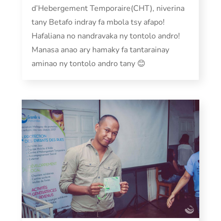
d’Hebergement Temporaire(CHT), niverina
tany Betafo indray fa mbola tsy afapo!
Hafaliana no nandravaka ny tontolo andro!
Manasa anao ary hamaky fa tantarainay
aminao ny tontolo andro tany 😊