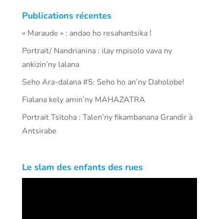
Publications récentes
« Maraude » : andao ho resahantsika !
Portrait/ Nandrianina : ilay mpisolo vava ny
ankizin’ny lalana
Seho Ara-dalana #5: Seho ho an’ny Daholobe!
Fialana kely amin’ny MAHAZATRA
Portrait Tsitoha : Talen’ny fikambanana Grandir à
Antsirabe
Le slam des enfants des rues
Lecteur
vidéo