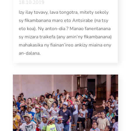
18.10.2019
Izy ilay tovavy, lava tongotra, mitety sekoly
sy fikambanana maro eto Antsirabe (na tsy
eto koa). Ny anton-dia ? Manao fanentanana
sy mizara traikefa (any amin’ny fikambanana)
mahakasika ny fiainan’ireo ankizy miaina eny
an-dalana.