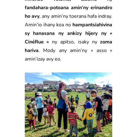
fandahara-potoana amin’ny erinandro
ho avy
, any amin’ny toerana hafa indray.
Amin’io ihany koa no
hampantsiahivina
sy hanasana ny ankizy hijery ny «
CinéRue »
ny apitso, isaky ny
zoma
hariva
. Mody any amin’ny « asso »
amin’izay avy eo.