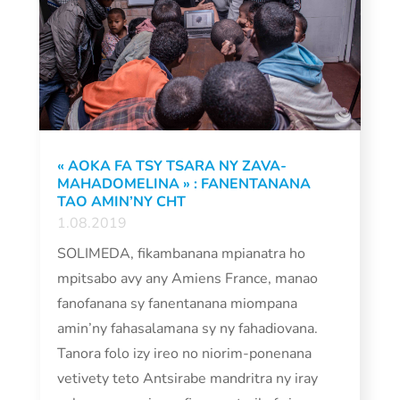
« AOKA FA TSY TSARA NY ZAVA-
MAHADOMELINA » : FANENTANANA
TAO AMIN’NY CHT
1.08.2019
SOLIMEDA, fikambanana mpianatra ho
mpitsabo avy any Amiens France, manao
fanofanana sy fanentanana miompana
amin’ny fahasalamana sy ny fahadiovana.
Tanora folo izy ireo no niorim-ponenana
vetivety teto Antsirabe mandritra ny iray