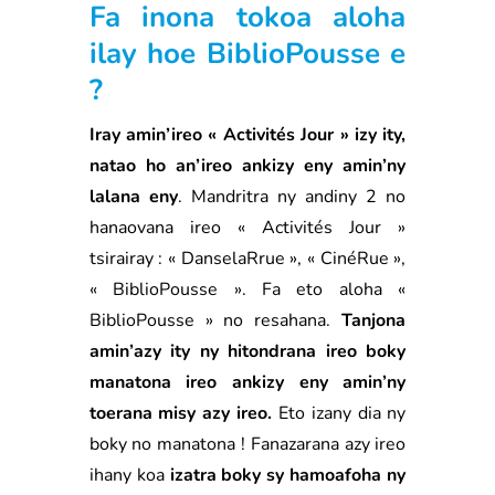
Fa inona tokoa aloha
ilay hoe BiblioPousse e
?
Iray amin’ireo « Activités Jour » izy ity,
natao ho an’ireo ankizy eny amin’ny
lalana eny
. Mandritra ny andiny 2 no
hanaovana ireo « Activités Jour »
tsirairay : « DanselaRrue », « CinéRue »,
« BiblioPousse ». Fa eto aloha «
BiblioPousse » no resahana.
Tanjona
amin’azy ity ny hitondrana ireo boky
manatona ireo ankizy eny amin’ny
toerana misy azy ireo.
Eto izany dia ny
boky no manatona ! Fanazarana azy ireo
ihany koa
izatra boky sy hamoafoha ny