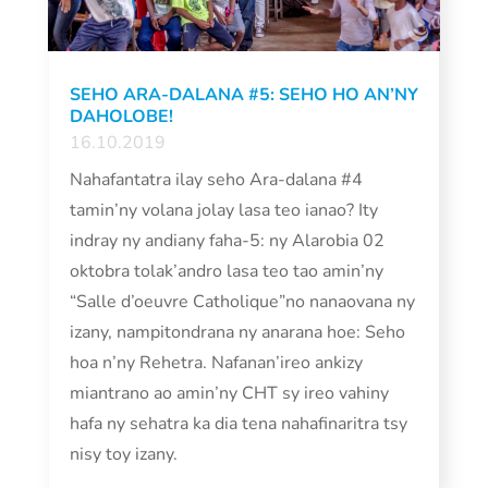
SEHO ARA-DALANA #5: SEHO HO AN’NY
DAHOLOBE!
16.10.2019
Nahafantatra ilay seho Ara-dalana #4
tamin’ny volana jolay lasa teo ianao? Ity
indray ny andiany faha-5: ny Alarobia 02
oktobra tolak’andro lasa teo tao amin’ny
“Salle d’oeuvre Catholique”no nanaovana ny
izany, nampitondrana ny anarana hoe: Seho
hoa n’ny Rehetra. Nafanan’ireo ankizy
miantrano ao amin’ny CHT sy ireo vahiny
hafa ny sehatra ka dia tena nahafinaritra tsy
nisy toy izany.