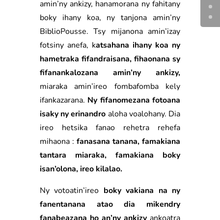
amin’ny ankizy, hanamorana ny fahitany
boky ihany koa, ny tanjona amin’ny
BiblioPousse. Tsy mijanona amin’izay
fotsiny anefa, k
atsahana ihany koa ny
hametraka fifandraisana, fihaonana sy
fifanankalozana amin’ny ankizy,
miaraka amin’ireo fombafomba kely
ifankazarana.
Ny fifanomezana fotoana
isaky ny erinandro
aloha voalohany. Dia
ireo hetsika fanao rehetra rehefa
mihaona :
fanasana tanana, famakiana
tantara miaraka, famakiana boky
isan’olona, ireo kilalao.
Ny votoatin’ireo
boky vakiana na ny
fanentanana atao dia mikendry
fanabeazana ho an’ny ankizy
ankoatra